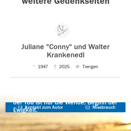
weitere Gedenkseiten
Juliane "Conny" und Walter
Krankenedl
1947
2025
Tiengen
Der Tod ist nicht das Ende, nicht die
Vergänglichkeit,
der Tod ist nur die Wende, Beginn der
Kontakt zum Autor
Missbrauch
Ewigkeit.
aufnehmen
melden