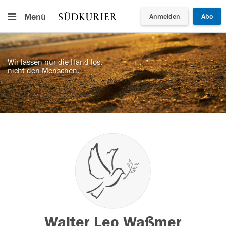
Menü
Anmelden
Abo
Wir lassen nur die Hand los,
nicht den Menschen.
Walter Leo Waßmer