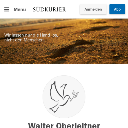
Menü
Anmelden
Abo
Wir lassen nur die Hand los,
nicht den Menschen.
Walter Oberleitner