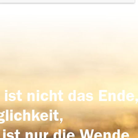
 ist nicht das Ende,
lichkeit,
 ist nur die Wende,