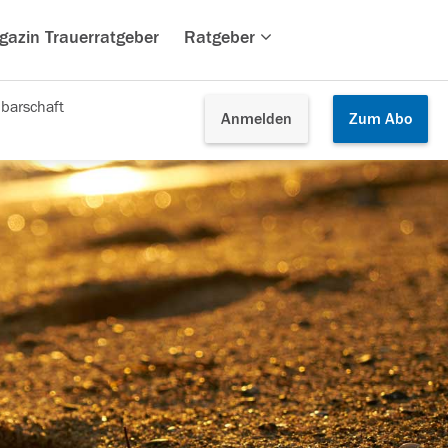
gazin Trauerratgeber
Ratgeber
barschaft
Anmelden
Zum
Abo