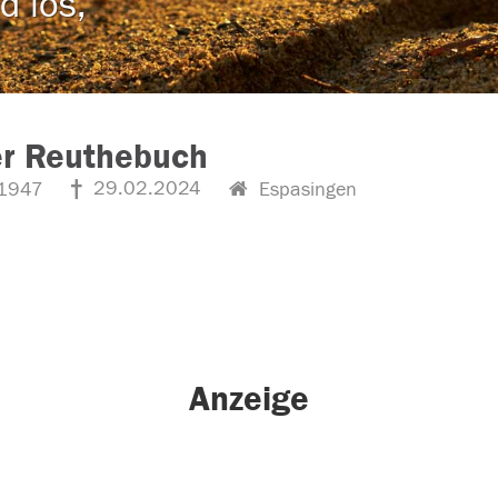
d los,
er Reuthebuch
29.02.2024
1947
Espasingen
Anzeige