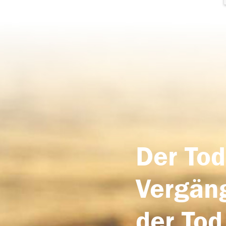
Der Tod
Vergäng
der Tod