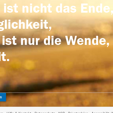
 ist nicht das Ende,
lichkeit,
 ist nur die Wende,
t.
en