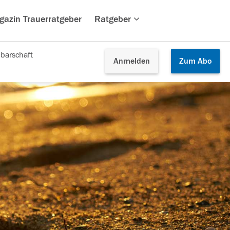
gazin Trauerratgeber
Ratgeber
barschaft
Anmelden
Zum
Abo