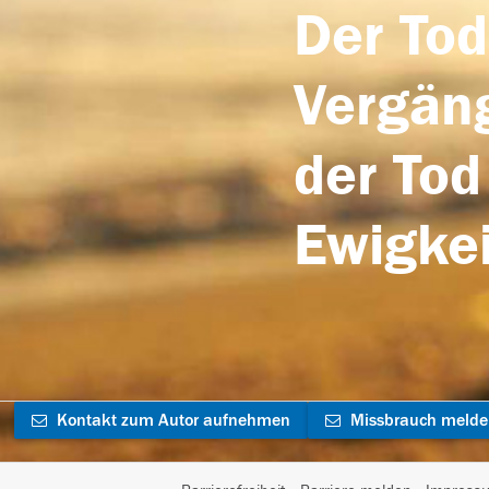
Der Tod
Vergäng
der Tod
Ewigkei
Kontakt zum Autor aufnehmen
Missbrauch meld