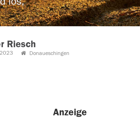
d los,
r Riesch
.2023
Donaueschingen
Anzeige