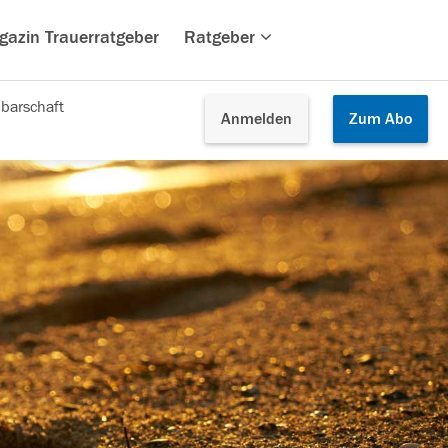
gazin Trauerratgeber
Ratgeber
barschaft
Anmelden
Zum
Abo