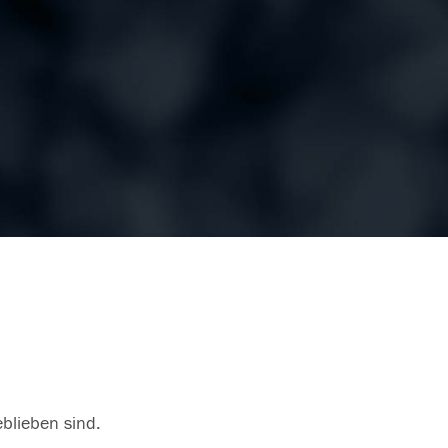
eblieben sind.