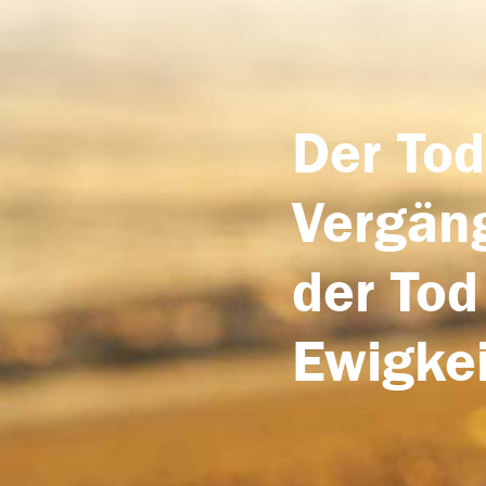
Der Tod
Vergäng
der Tod
Ewigkei