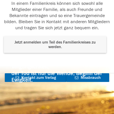
In einem Familienkreis können sich sowohl alle
Mitglieder einer Familie, als auch Freunde und
Bekannte eintragen und so eine Trauergemeinde
bilden. Bleiben Sie in Kontakt mit anderen Mitgliedern
und tragen Sie sich jetzt ganz bequem ein.
Jetzt anmelden um Teil des Familienkreises zu
werden.
Der Tod ist nicht das Ende, nicht die
Vergänglichkeit,
der Tod ist nur die Wende, Beginn der
Kontakt zum Verlag
Missbrauch
Ewigkeit.
aufnehmen
melden