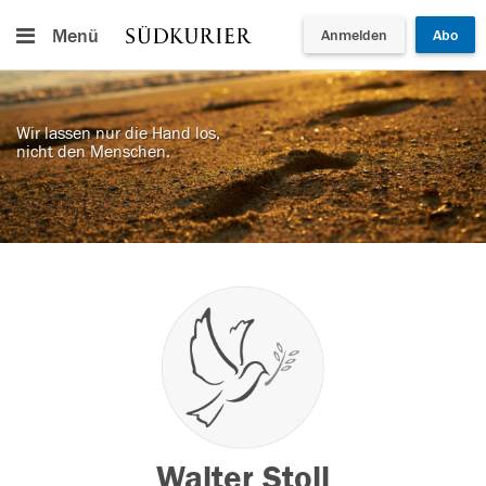
Menü
Anmelden
Abo
Wir lassen nur die Hand los,
nicht den Menschen.
Walter Stoll