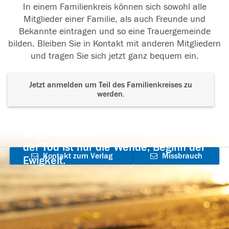
In einem Familienkreis können sich sowohl alle
Mitglieder einer Familie, als auch Freunde und
Bekannte eintragen und so eine Trauergemeinde
bilden. Bleiben Sie in Kontakt mit anderen Mitgliedern
und tragen Sie sich jetzt ganz bequem ein.
Jetzt anmelden um Teil des Familienkreises zu
werden.
Der Tod ist nicht das Ende, nicht die
Vergänglichkeit,
der Tod ist nur die Wende, Beginn der
Kontakt zum Verlag
Missbrauch
Ewigkeit.
aufnehmen
melden