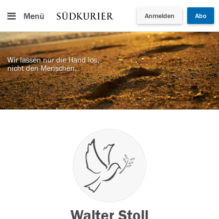
Menü
Anmelden
Abo
Wir lassen nur die Hand los,
nicht den Menschen.
Walter Stoll