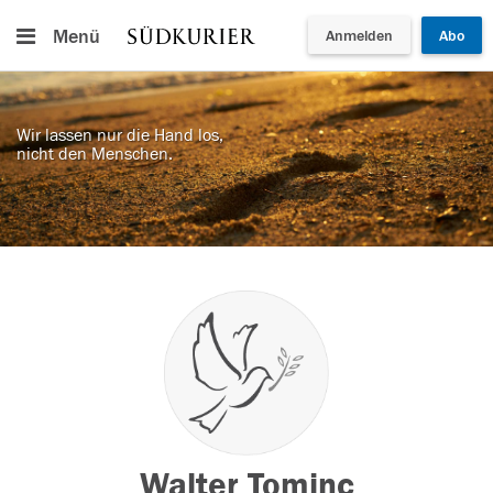
Menü
Anmelden
Abo
Wir lassen nur die Hand los,
nicht den Menschen.
Walter Tominc