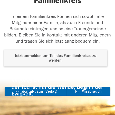
Familienkreis
In einem Familienkreis können sich sowohl alle
Mitglieder einer Familie, als auch Freunde und
Bekannte eintragen und so eine Trauergemeinde
bilden. Bleiben Sie in Kontakt mit anderen Mitgliedern
und tragen Sie sich jetzt ganz bequem ein.
Jetzt anmelden um Teil des Familienkreises zu
werden.
Der Tod ist nicht das Ende, nicht die
Vergänglichkeit,
der Tod ist nur die Wende, Beginn der
Kontakt zum Verlag
Missbrauch
Ewigkeit.
aufnehmen
melden