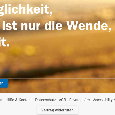
lichkeit,
 ist nur die Wende,
t.
en
I
um
Hilfe & Kontakt
Datenschutz
AGB
Privatsphäre
Accessibility
m
Vertrag widerrufen
A