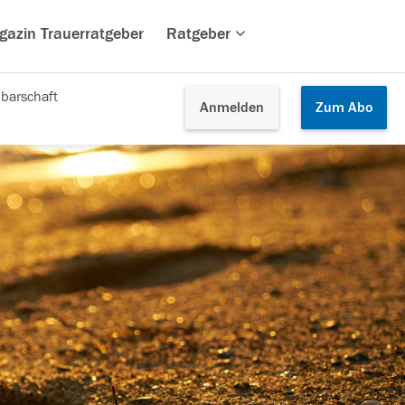
gazin Trauerratgeber
Ratgeber
barschaft
Anmelden
Zum
Abo