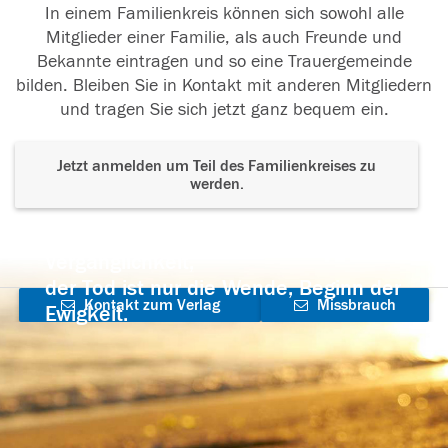
In einem Familienkreis können sich sowohl alle
Mitglieder einer Familie, als auch Freunde und
Bekannte eintragen und so eine Trauergemeinde
bilden. Bleiben Sie in Kontakt mit anderen Mitgliedern
und tragen Sie sich jetzt ganz bequem ein.
Jetzt anmelden um Teil des Familienkreises zu
werden.
Der Tod ist nicht das Ende, nicht die
Vergänglichkeit,
der Tod ist nur die Wende, Beginn der
Kontakt zum Verlag
Missbrauch
Ewigkeit.
aufnehmen
melden