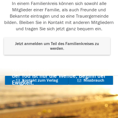
In einem Familienkreis können sich sowohl alle
Mitglieder einer Familie, als auch Freunde und
Bekannte eintragen und so eine Trauergemeinde
bilden. Bleiben Sie in Kontakt mit anderen Mitgliedern
und tragen Sie sich jetzt ganz bequem ein.
Jetzt anmelden um Teil des Familienkreises zu
werden.
Der Tod ist nicht das Ende, nicht die
Vergänglichkeit,
der Tod ist nur die Wende, Beginn der
Kontakt zum Verlag
Missbrauch
Ewigkeit.
aufnehmen
melden