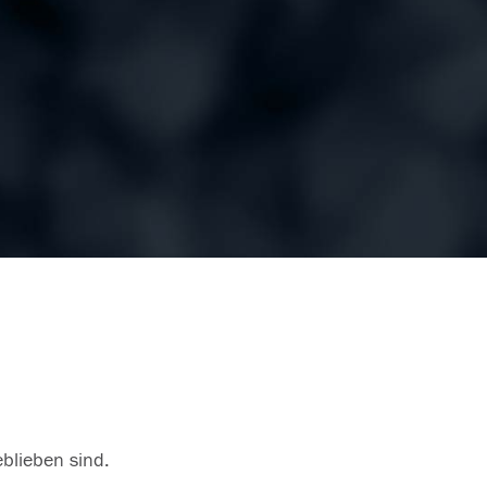
eblieben sind.