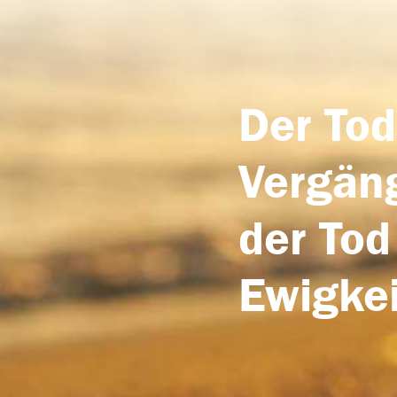
Der Tod
Vergäng
der Tod
Ewigkei