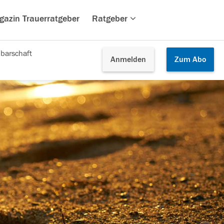
gazin Trauerratgeber
Ratgeber
barschaft
Anmelden
Zum
Abo