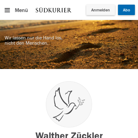
Menü
Anmelden
Abo
Wir lassen nur die Hand los,
nicht den Menschen.
Walther Zückler