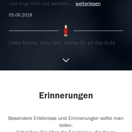
und trug mich mit sanften
...
weiterlesen
05.06.2018
Liebe Mama, liebe Omi, Danke für all das Gute
was du für uns getan hast.
...
weiterlesen
03.06.2018
Erinnerungen
02.06.2018
Besondere Erlebnisse und Erinnerungen sollte man
teilen.