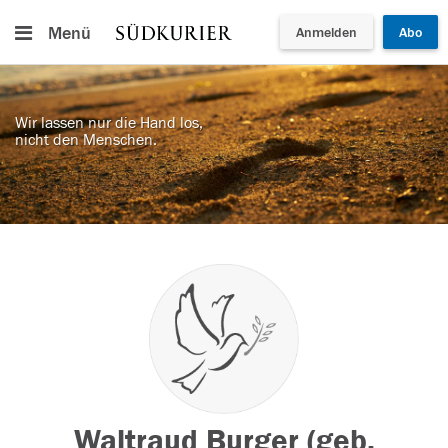
Menü
Anmelden
Abo
Wir lassen nur die Hand los,
nicht den Menschen.
Waltraud Burger (geb.