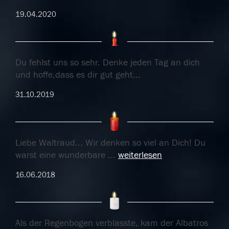
19.04.2020
Du fehlst uns so sehr. Denke jeden Tag an dich
und hoffe,dass es dir gut geht...
31.10.2019
Liebe Waltraud... Wir denken so viel an Dich! Du
warst eine wunderbare
...
weiterlesen
16.06.2018
Als der Regenbogen verblasste, kam der Albatros