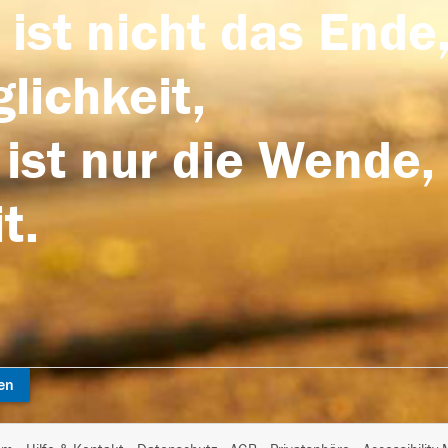
 ist nicht das Ende,
lichkeit,
 ist nur die Wende,
t.
en