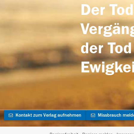
Der Tod
Vergäng
der Tod
Ewigkei
Kontakt zum Verlag aufnehmen
Missbrauch meld