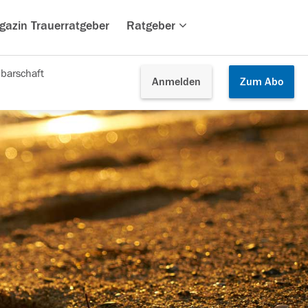
gazin Trauerratgeber
Ratgeber
barschaft
Anmelden
Zum
Abo