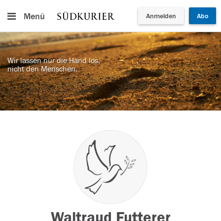
Menü
Anmelden
Abo
Wir lassen nur die Hand los,
nicht den Menschen.
Waltraud Futterer