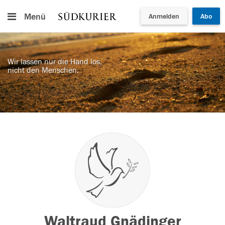
Menü
Anmelden
Abo
Wir lassen nur die Hand los,
nicht den Menschen.
Waltraud Gnädinger