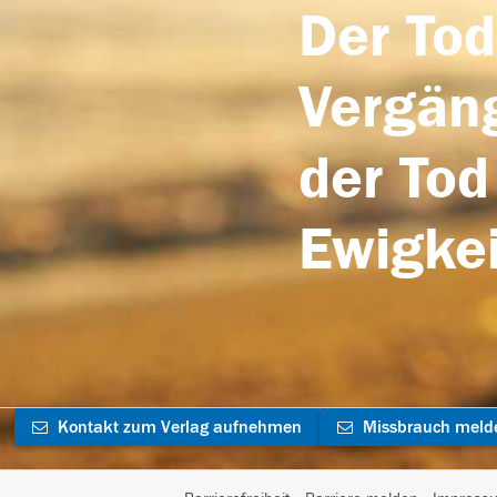
Der Tod
Vergäng
der Tod
Ewigkei
Kontakt zum Verlag aufnehmen
Missbrauch meld