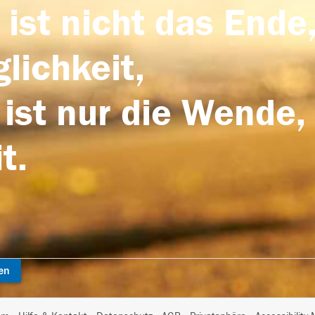
 ist nicht das Ende,
lichkeit,
 ist nur die Wende,
t.
en