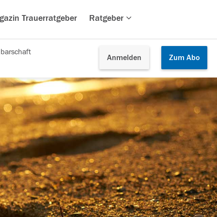
gazin Trauerratgeber
Ratgeber
barschaft
Anmelden
Zum
Abo