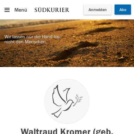
Menü
Anmelden
Abo
Wir lassen nur die Hand los,
nicht den Menschen.
Waltraud Kromer (geb.