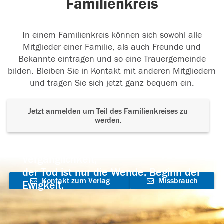
Familienkreis
In einem Familienkreis können sich sowohl alle
Mitglieder einer Familie, als auch Freunde und
Bekannte eintragen und so eine Trauergemeinde
bilden. Bleiben Sie in Kontakt mit anderen Mitgliedern
und tragen Sie sich jetzt ganz bequem ein.
Jetzt anmelden um Teil des Familienkreises zu
werden.
Der Tod ist nicht das Ende, nicht die
Vergänglichkeit,
der Tod ist nur die Wende, Beginn der
Kontakt zum Verlag
Missbrauch
Ewigkeit.
aufnehmen
melden