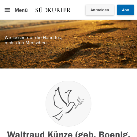
Menü
Anmelden
Abo
Wir lassen nur die Hand los,
nicht den Menschen.
Waltraud Künze (geb. Boenig,