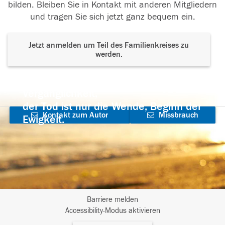
bilden. Bleiben Sie in Kontakt mit anderen Mitgliedern
und tragen Sie sich jetzt ganz bequem ein.
Jetzt anmelden um Teil des Familienkreises zu
werden.
Der Tod ist nicht das Ende, nicht die
Vergänglichkeit,
der Tod ist nur die Wende, Beginn der
Kontakt zum Autor
Missbrauch
Ewigkeit.
aufnehmen
melden
Barriere melden
I
Accessibility-Modus aktivieren