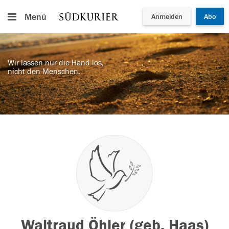
Menü
Anmelden
Abo
Wir lassen nur die Hand los,
nicht den Menschen.
Waltraud Öhler (geb. Haas)