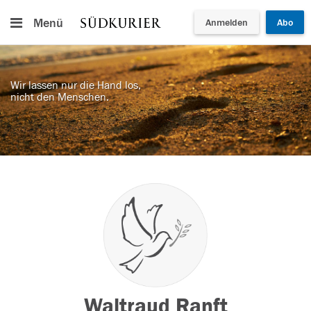
Menü
Anmelden
Abo
Wir lassen nur die Hand los,
nicht den Menschen.
Waltraud Ranft