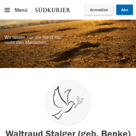
Menü
Anmelden
Abo
Wir lassen nur die Hand los,
nicht den Menschen.
Waltraud Staiger (geb. Benke)