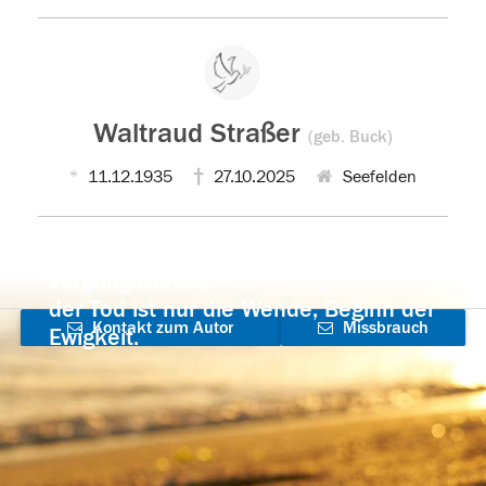
Waltraud Straßer
(geb. Buck)
11.12.1935
27.10.2025
Seefelden
Der Tod ist nicht das Ende, nicht die
Vergänglichkeit,
der Tod ist nur die Wende, Beginn der
Kontakt zum Autor
Missbrauch
Ewigkeit.
aufnehmen
melden