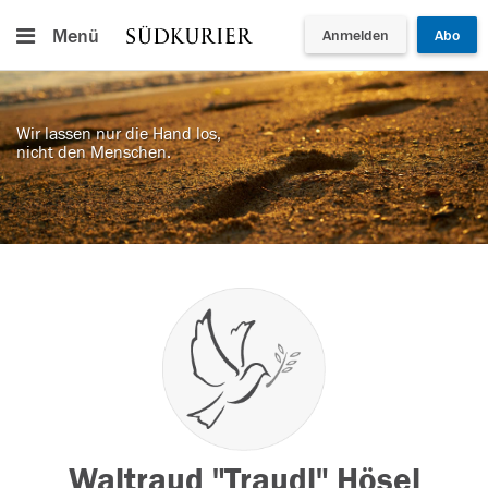
Menü
Anmelden
Abo
Wir lassen nur die Hand los,
nicht den Menschen.
Waltraud "Traudl" Hösel