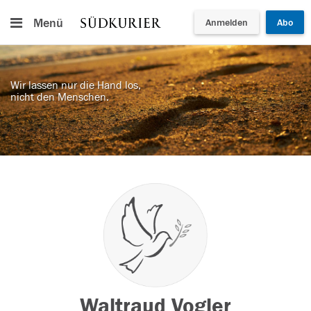
Menü
Anmelden
Abo
Wir lassen nur die Hand los,
nicht den Menschen.
Waltraud Vogler