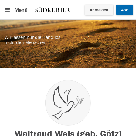
Menü
Anmelden
Abo
Wir lassen nur die Hand los,
nicht den Menschen.
Waltraud Weis (geb. Götz)