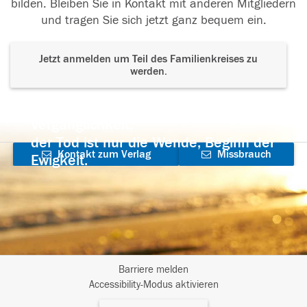
bilden. Bleiben Sie in Kontakt mit anderen Mitgliedern
und tragen Sie sich jetzt ganz bequem ein.
Jetzt anmelden um Teil des Familienkreises zu
werden.
Der Tod ist nicht das Ende, nicht die
Vergänglichkeit,
der Tod ist nur die Wende, Beginn der
Kontakt zum Verlag
Missbrauch
Ewigkeit.
aufnehmen
melden
Barriere melden
I
Accessibility-Modus aktivieren
m