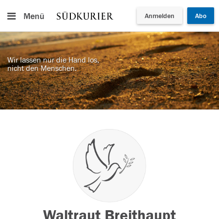
Menü
Anmelden
Abo
Wir lassen nur die Hand los,
nicht den Menschen.
Waltraut Breithaupt