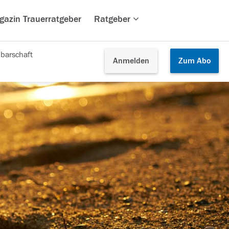
gazin Trauerratgeber
Ratgeber
barschaft
Anmelden
Zum
Abo