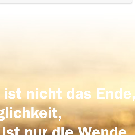
 ist nicht das Ende,
lichkeit,
 ist nur die Wende,