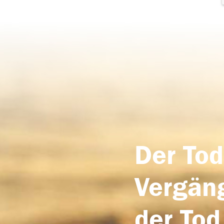
Der Tod
Vergäng
der Tod