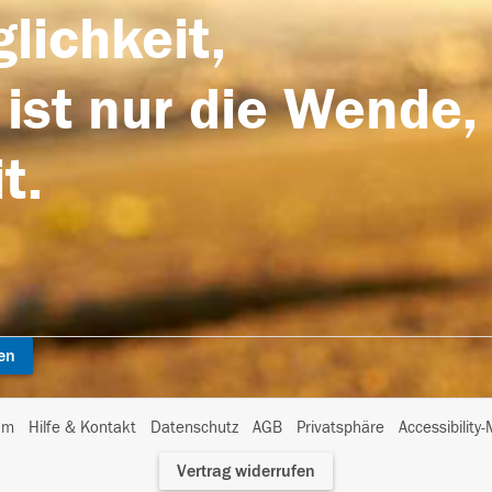
lichkeit,
 ist nur die Wende,
t.
en
I
um
Hilfe & Kontakt
Datenschutz
AGB
Privatsphäre
Accessibility
m
Vertrag widerrufen
A