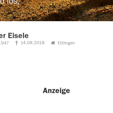
d los,
r Eisele
14.08.2018
1947
Ettlingen
Anzeige