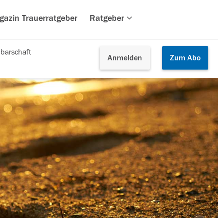
gazin Trauerratgeber
Ratgeber
barschaft
Anmelden
Zum
Abo