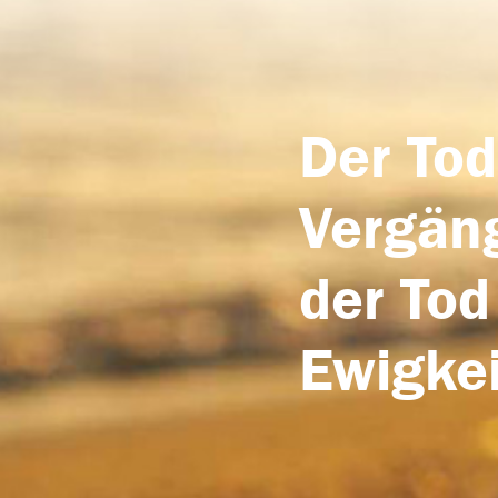
Der Tod
Vergäng
der Tod
Ewigkei