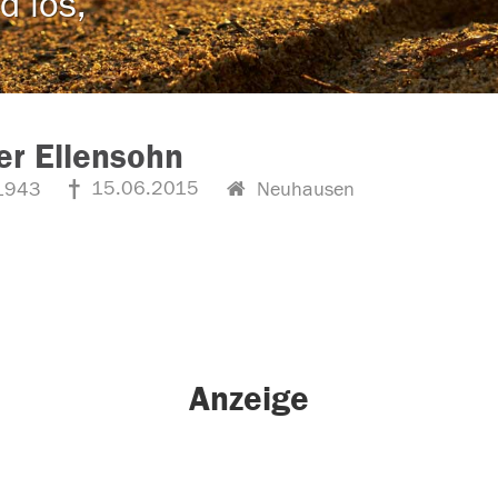
d los,
r Ellensohn
15.06.2015
1943
Neuhausen
Anzeige