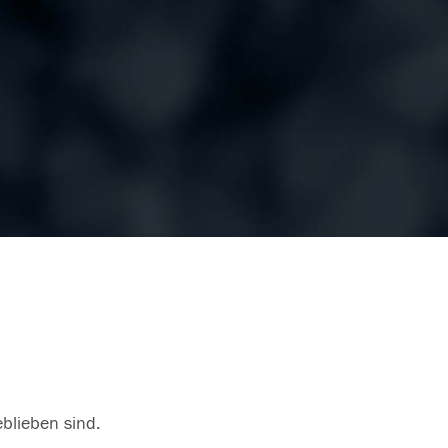
eblieben sind.