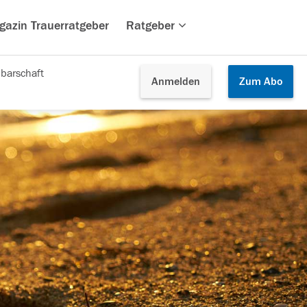
gazin Trauerratgeber
Ratgeber
barschaft
Anmelden
Zum
Abo