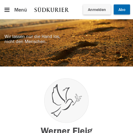
Menü
Anmelden
Abo
Wir lassen nur die Hand los,
nicht den Menschen.
Werner Fleig