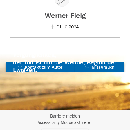
Werner Fleig
01.10.2024
Der Tod ist nicht das Ende, nicht die
Vergänglichkeit,
der Tod ist nur die Wende, Beginn der
Kontakt zum Autor
Missbrauch
Ewigkeit.
aufnehmen
melden
Barriere melden
I
Accessibility-Modus aktivieren