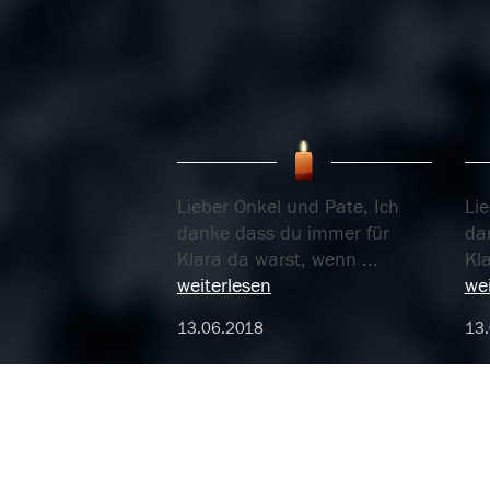
Lieber Onkel und Pate, Ich
Lie
danke dass du immer für
da
Klara da warst, wenn
...
Kl
weiterlesen
wei
13.06.2018
13