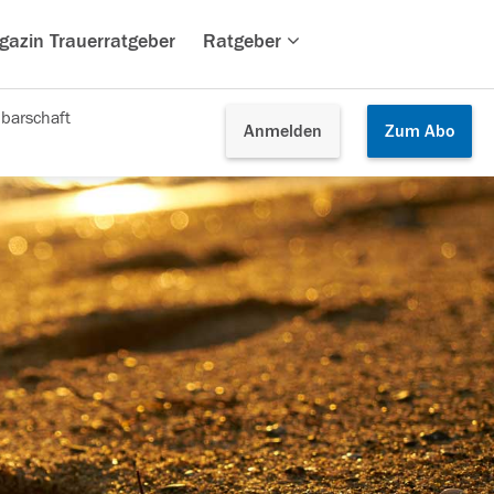
gazin Trauerratgeber
Ratgeber
barschaft
Anmelden
Zum
Abo