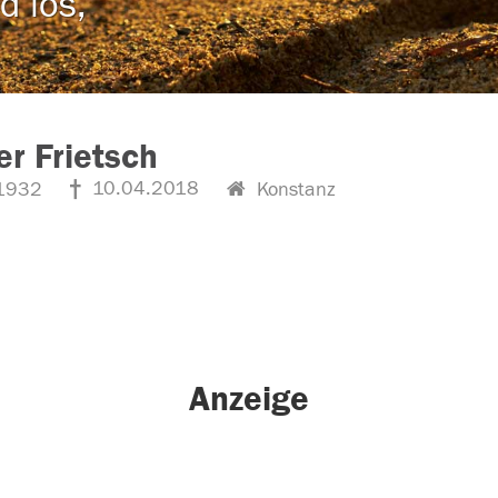
d los,
r Frietsch
10.04.2018
1932
Konstanz
Anzeige