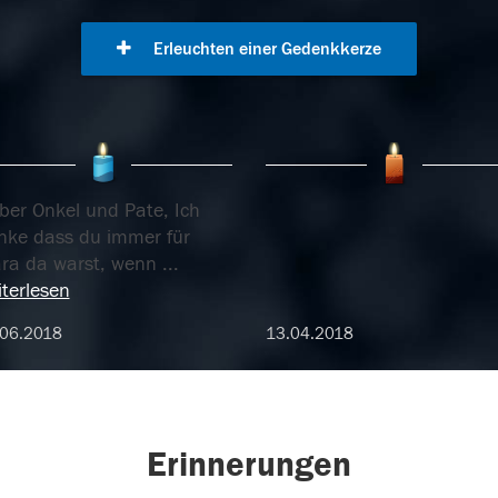
Erleuchten einer Gedenkkerze
ber Onkel und Pate, Ich
nke dass du immer für
ara da warst, wenn
...
terlesen
.06.2018
13.04.2018
Erinnerungen