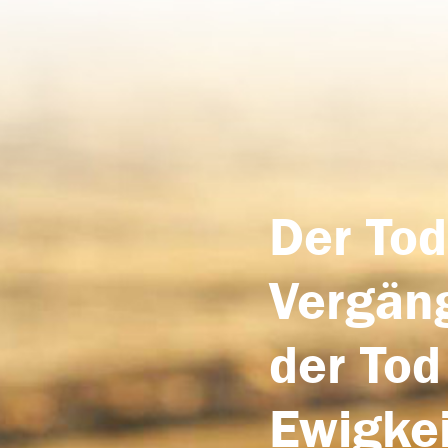
Der Tod
Vergäng
der Tod
Ewigkei