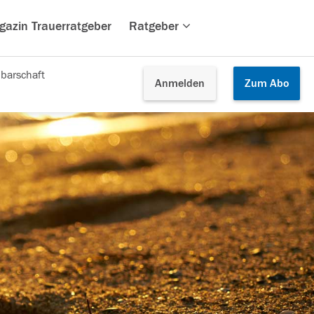
gazin Trauerratgeber
Ratgeber
barschaft
Anmelden
Zum
Abo