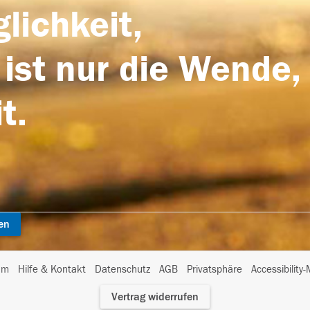
lichkeit,
 ist nur die Wende,
t.
en
I
um
Hilfe & Kontakt
Datenschutz
AGB
Privatsphäre
Accessibility
m
Vertrag widerrufen
A