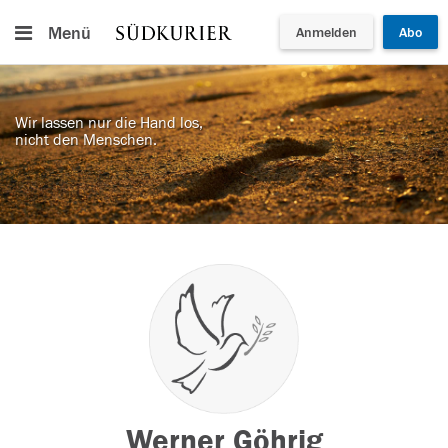
Menü
Anmelden
Abo
Wir lassen nur die Hand los,
nicht den Menschen.
Werner Göhrig