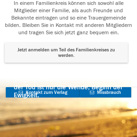
In einem Familienkreis können sich sowohl alle
Mitglieder einer Familie, als auch Freunde und
Bekannte eintragen und so eine Trauergemeinde
bilden. Bleiben Sie in Kontakt mit anderen Mitgliedern
und tragen Sie sich jetzt ganz bequem ein.
Jetzt anmelden um Teil des Familienkreises zu
werden.
Der Tod ist nicht das Ende, nicht die
Vergänglichkeit,
der Tod ist nur die Wende, Beginn der
Kontakt zum Verlag
Missbrauch
Ewigkeit.
aufnehmen
melden