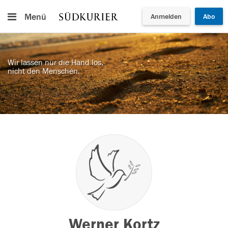
Menü
Anmelden
Abo
Wir lassen nur die Hand los,
nicht den Menschen.
Werner Kortz