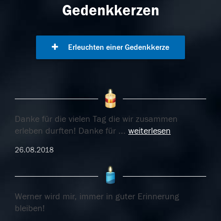
Gedenkkerzen
Erleuchten einer Gedenkkerze
Danke für die vielen Tag die wir zusammen
erleben durften! Danke für
...
weiterlesen
26.08.2018
Werner wird mir, immer in guter Erinnerung
bleiben!