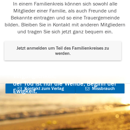
In einem Familienkreis können sich sowohl alle
Mitglieder einer Familie, als auch Freunde und
Bekannte eintragen und so eine Trauergemeinde
bilden. Bleiben Sie in Kontakt mit anderen Mitgliedern
und tragen Sie sich jetzt ganz bequem ein.
Jetzt anmelden um Teil des Familienkreises zu
werden.
Der Tod ist nicht das Ende, nicht die
Vergänglichkeit,
der Tod ist nur die Wende, Beginn der
Kontakt zum Verlag
Missbrauch
Ewigkeit.
aufnehmen
melden