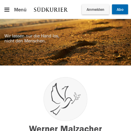
Menü
Anmelden
Abo
Wir lassen nur die Hand los,
nicht den Menschen.
Werner Malzacher