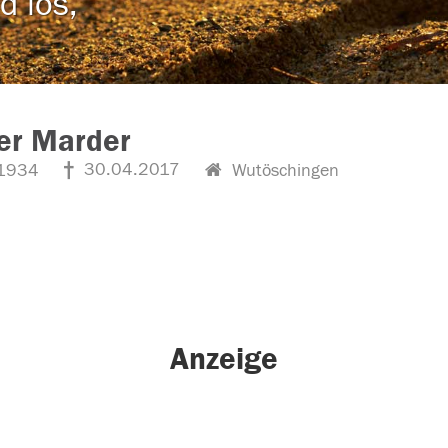
d los,
er Marder
30.04.2017
1934
Wutöschingen
Anzeige