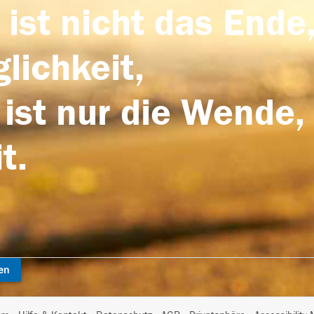
 ist nicht das Ende,
lichkeit,
 ist nur die Wende,
t.
en