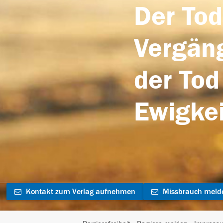
Der Tod
Vergäng
der Tod
Ewigkei
Kontakt zum Verlag aufnehmen
Missbrauch meld