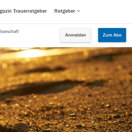
gazin Trauerratgeber
Ratgeber
barschaft
Anmelden
Zum
Abo