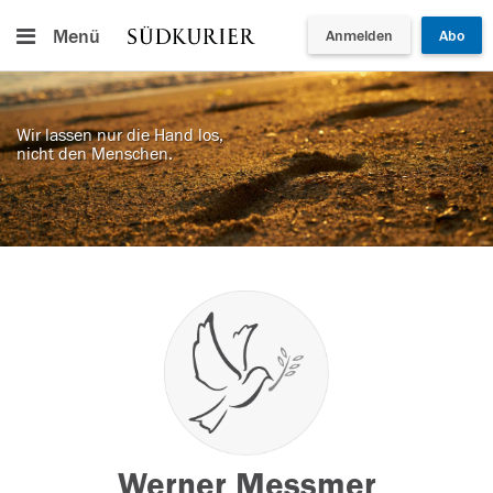
Menü
Anmelden
Abo
Wir lassen nur die Hand los,
nicht den Menschen.
Werner Messmer