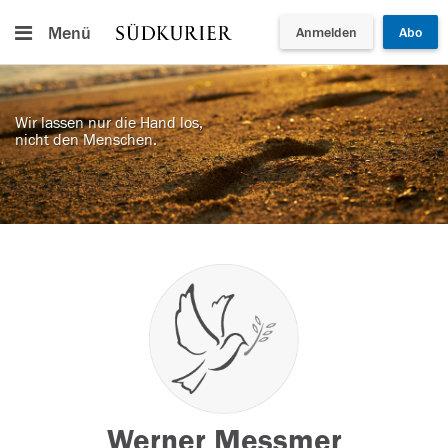
Menü
Anmelden
Abo
Wir lassen nur die Hand los,
nicht den Menschen.
Werner Messmer