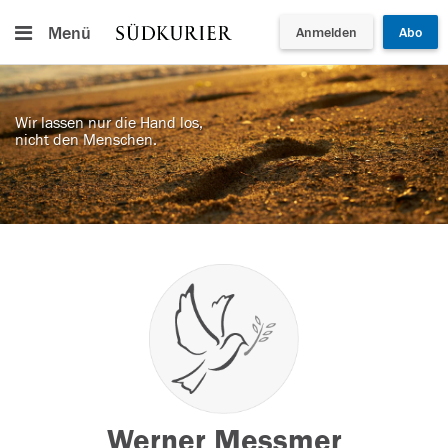
Menü
Anmelden
Abo
Wir lassen nur die Hand los,
nicht den Menschen.
Werner Messmer