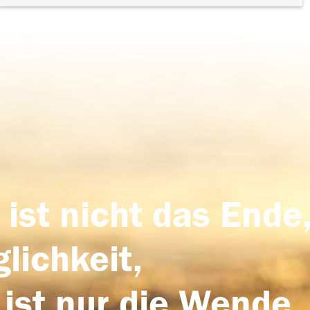
 ist nicht das Ende,
lichkeit,
 ist nur die Wende,