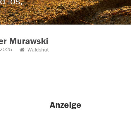
d los,
er Murawski
.2025
Waldshut
Anzeige