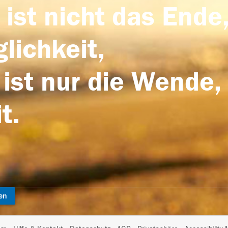
 ist nicht das Ende,
lichkeit,
 ist nur die Wende,
t.
en