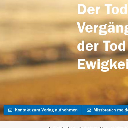
Der Tod
Vergäng
der Tod
Ewigkei
Kontakt zum Verlag aufnehmen
Missbrauch meld