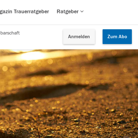
gazin Trauerratgeber
Ratgeber
barschaft
Anmelden
Zum
Abo