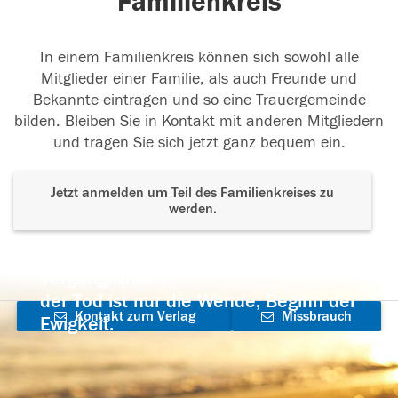
Familienkreis
In einem Familienkreis können sich sowohl alle
Mitglieder einer Familie, als auch Freunde und
Bekannte eintragen und so eine Trauergemeinde
bilden. Bleiben Sie in Kontakt mit anderen Mitgliedern
und tragen Sie sich jetzt ganz bequem ein.
Jetzt anmelden um Teil des Familienkreises zu
werden.
Der Tod ist nicht das Ende, nicht die
Vergänglichkeit,
der Tod ist nur die Wende, Beginn der
Kontakt zum Verlag
Missbrauch
Ewigkeit.
aufnehmen
melden