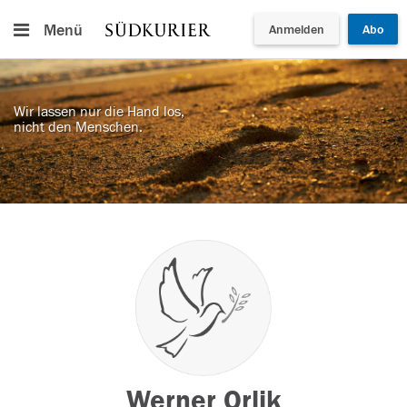
Menü
Anmelden
Abo
Wir lassen nur die Hand los,
nicht den Menschen.
Werner Orlik