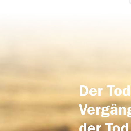
Der Tod
Vergäng
der Tod