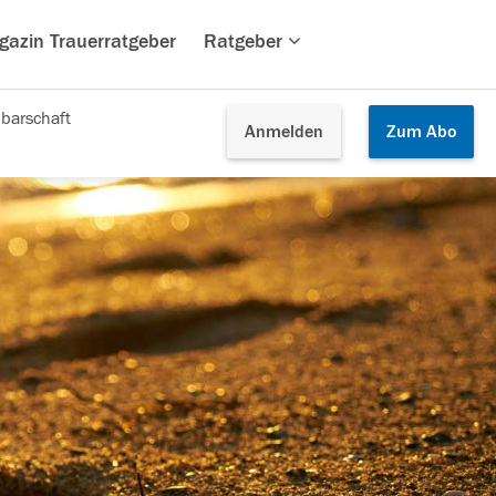
gazin Trauerratgeber
Ratgeber
barschaft
Anmelden
Zum
Abo