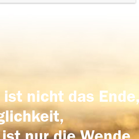
 ist nicht das Ende,
lichkeit,
 ist nur die Wende,