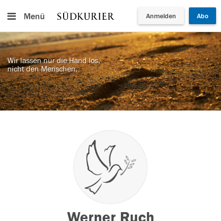
Menü
Anmelden
Abo
Wir lassen nur die Hand los,
nicht den Menschen.
Werner Ruch